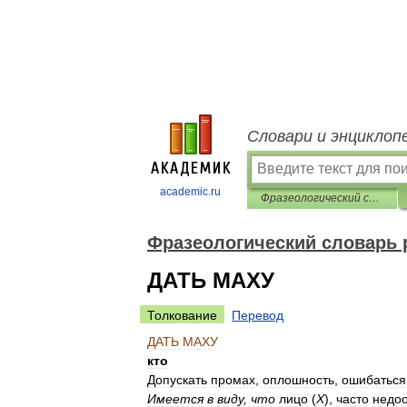
Словари и энциклоп
academic.ru
Фразеологический словарь русского языка
Фразеологический словарь 
ДАТЬ МАХУ
Толкование
Перевод
ДАТЬ
МАХУ
кто
Допускать
промах
,
оплошность
,
ошибаться
Имеется
в
виду
,
что
лицо
(
Х
),
часто
недо