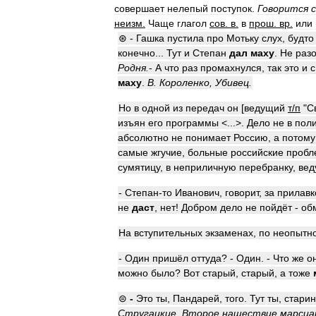
совершает
нелепый
поступок
.
Говорится
с
неизм
.
Чаще
глагол
сов
.
в
.
в
прош
.
вр
.
или
⊛
-
Гашка
пустила
про
Мотьку
слух
,
будто
конечно
...
Тут
и
Степан
дал
маху
.
Не
раз
Родня
.
-
А
что
раз
промахнулся
,
так
это
и
с
маху
.
В
.
Короленко
,
Убивец
.
Но
в
одной
из
передач
он
[
ведущий
т
/
п
"
С
изъян
его
программы
<...>.
Дело
не
в
поли
абсолютно
не
понимает
Россию
,
а
потому
самые
жгучие
,
больные
российские
пробл
сумятицу
,
в
неприличную
перебранку
,
вед
-
Степан
-
то
Иванович
,
говорит
,
за
прилав
не
даст
,
нет
!
Добром
дело
не
пойдёт
-
об
На
вступительных
экзаменах
,
по
неопытн
-
Один
пришёл
оттуда
? -
Один
. -
Что
же
о
можно
было
?
Вот
старый
,
старый
,
а
тоже
⊜
-
Это
ты
,
Пандарей
,
того
.
Тут
ты
,
стари
Стругацкие
,
Второе
нашествие
марсиа