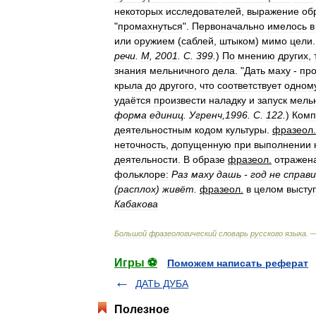
некоторых
исследователей
,
выражение
об
"
промахнуться
".
Первоначально
имелось
в
или
оружием
(
саблей
,
штыком
)
мимо
цели
.
речи
.
М
,
2001
.
С
.
399
.
)
По
мнению
других
,
знания
мельничного
дела
. "
Дать
маху
-
про
крыла
до
другого
,
что
соответствует
одном
удаётся
произвести
наладку
и
запуск
мель
форма
единиц
.
Угренч
,
1996
.
С
.
122
.
)
Комп
деятельностным
кодом
культуры
.
фразеол
.
неточность
,
допущенную
при
выполнении
деятельности
.
В
образе
фразеол
.
отражен
фольклоре:
Раз
маху
дашь
-
год
не
справ
(
расплох
)
живёт
.
фразеол
.
в
целом
высту
Кабакова
Большой
фразеологический
словарь
русского
языка
. 
Игры ⚽
Поможем написать реферат
ДАТЬ ДУБА
Полезное