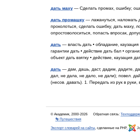
дать маху
— Сделать промах, ошибку; 
дать промашку
— лажануться, наломать др
проколоться, сделать ошибку, дать маху, 
опростоволоситься, попасть впросак, до
дать
— власть дать • обладание, каузация 
гарантии дать • действие дать бал • орган
объект дать взятку • действие, каузация 
дать
— дам, дашь, даст, дадим, дадите, да
дал, не дала, не дало, не дали); повел. дай
(несов. давать). 1. Передать из рук в рук
© Академик, 2000-2026
Обратная связь:
Техподдерж
👣 Путешествия
Экспорт словарей на сайты
, сделанные на PHP,
Jo