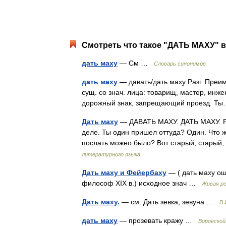
Смотреть что такое "ДАТЬ МАХУ" в
дать маху
— См …
Словарь синонимов
дать маху
— давать/дать маху Разг. Преим
сущ. со знач. лица: товарищ, мастер, инже
дорожный знак, запрещающий проезд. Ты
Дать маху
— ДАВАТЬ МАХУ. ДАТЬ МАХУ. Раз
деле. Ты один пришел оттуда? Один. Что ж
послать можно было? Вот старый, старый,
литературного языка
Дать маху и Фейербаху
— ( дать маху ош
философ XIX в.) исходное знач …
Живая ре
Дать маху.
— см. Дать зевка, зевуна …
В.
дать маху
— прозевать кражу …
Воровской