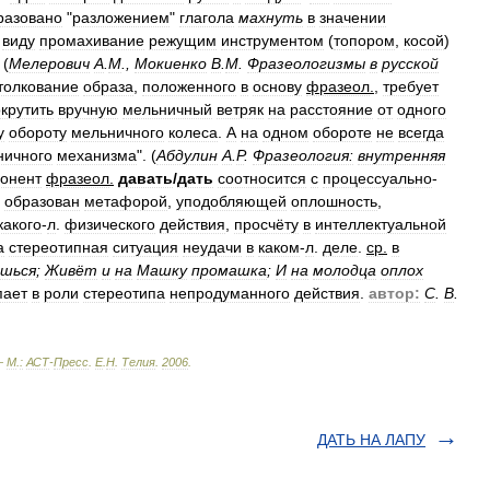
разовано
"
разложением
"
глагола
махнуть
в
значении
виду
промахивание
режущим
инструментом
(
топором
,
косой
)
 (
Мелерович
А
.
М
.,
Мокиенко
В
.
М
.
Фразеологизмы
в
русской
толкование
образа
,
положенного
в
основу
фразеол
.
,
требует
крутить
вручную
мельничный
ветряк
на
расстояние
от
одного
у
обороту
мельничного
колеса
.
А
на
одном
обороте
не
всегда
ничного
механизма
". (
Абдулин
А
.
Р
.
Фразеология:
внутренняя
онент
фразеол
.
давать
/
дать
соотносится
с
процессуально
-
образован
метафорой
,
уподобляющей
оплошность
,
какого
-
л
.
физического
действия
,
просчёту
в
интеллектуальной
а
стереотипная
ситуация
неудачи
в
каком
-
л
.
деле
.
ср
.
в
ишься
;
Живёт
и
на
Машку
промашка
;
И
на
молодца
оплох
пает
в
роли
стереотипа
непродуманного
действия
.
автор:
С
.
В
.
—
М
.
:
АСТ
-
Пресс
.
Е
.
Н
.
Телия
.
2006
.
ДАТЬ НА ЛАПУ