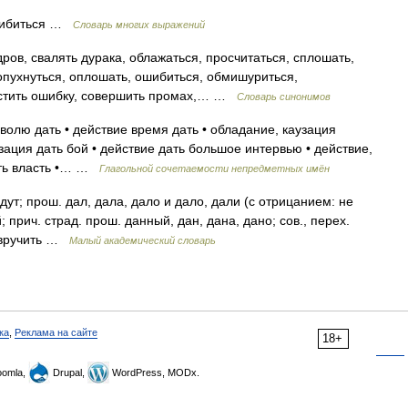
ошибиться …
Словарь многих выражений
ов, свалять дурака, облажаться, просчитаться, сплошать,
лопухнуться, оплошать, ошибиться, обмишуриться,
пустить ошибку, совершить промах,… …
Словарь синонимов
волю дать • действие время дать • обладание, каузация
изация дать бой • действие дать большое интервью • действие,
дать власть •… …
Глагольной сочетаемости непредметных имён
дут; прош. дал, дала, дало и дало, дали (с отрицанием: не
; прич. страд. прош. данный, дан, дана, дано; сов., перех.
и, вручить …
Малый академический словарь
ка
,
Реклама на сайте
18+
omla,
Drupal,
WordPress, MODx.