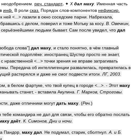
неодобрением
.
реч
.
стандарт
.
✦
Х
дал
маху
.
Именная
часть
в
инф
.
В
роли
сказ
.
Порядок
слов
-
компонентов
нефиксир
.
к
ней
<...>
лазили
в
окно
соседские
парни
.
Набрехала
,
обравшись
с
делом
,
поверил
и
тоже
Мотьку
за
косу
.
В
.
Овечкин
,
серьёзнейшими
людьми
бывает
.
Сам
после
увидел
,
что
дал
вобода
слова
"]
дал
маху
,
и
стало
понятно
,
в
чём
главный
тической
подоплёке:
иностранец
Шустер
просто
не
знает
,
с
нравственной
<...>
точки
зрения
не
вправе
затрагивать
емы
.
Передача
об
интеллигенции
развалилась
,
превратилась
в
ущий
растерялся
и
даже
не
смог
подвести
итоги
.
ЛГ
,
2003
.
ком
,
в
белом
фартуке
,
что
твой
купец
в
городе
<...>. -
Этот
маху
манывать
станет
, -
вставила
Акулина
.
Г
.
Марков
,
Строговы
.
ости
,
даже
отличники
могут
дать
маху
. (
Реч
.
)
н
тебе
командира
не
дал
для
связи
,
чтобы
его
обратно
послать
маху
даёт
.
К
.
Симонов
,
Дни
и
ночи
.
на
Пандор
,
маху
дал
.
Не
подумал
,
старик
,
сболтнул
.
А
.
и
Б
.
н
.