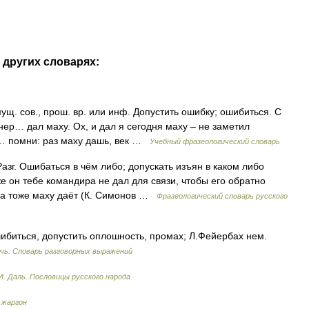
 других словарях:
ущ. сов., прош. вр. или инф. Допустить ошибку; ошибиться. С
нер… дал маху. Ох, и дал я сегодня маху – не заметил
… помни: раз маху дашь, век …
Учебный фразеологический словарь
г. Ошибаться в чём либо; допускать изъян в каком либо
е он тебе командира не дал для связи, чтобы его обратно
 а тоже маху даёт (К. Симонов …
Фразеологический словарь русского
ибиться, допустить оплошность, промах; Л.Фейербах нем.
чь. Словарь разговорных выражений
И. Даль. Пословицы русского народа
 жаргон