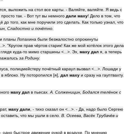
тся
,
выложить
на
стол
все
карты
. -
Валяйте
,
валяйте
.
Я
ведь
с
просто
так
. -
Вот
тут
вы
немного
дали
маху
!
Дело
в
том
,
что
щё
до
того
,
как
мне
поручили
это
сделать
.
Как
только
узнал
,
что
ин
,
Сладостно
и
почётно
.
и
планы
Лопахина
были
безжалостно
опрокинуты
..>. "
Кругом
прав
чёртов
старик
!
Как
же
мой
котёлок
этого
дела
,
глядя
куда
-
то
мимо
старшины
<...>.
Эх
,
маху
дал
я
,
а
теперь
ражались
за
Родину
.
пуса
,
полицмейстеру
почётный
караул
вызвал
<...>.
Лошади
у
в
яблоко
.
Ну
поторопился
[
я
],
дал
маху
и
сразу
на
гауптвахту
.
нного
маху
дал
в
пьесах
.
А
.
Солженицин
,
Бодался
телёнок
с
рат
,
маху
дали
, -
тихо
сказал
он
<...>. -
Да
,
надо
было
Сергею
оставить
,
что
мы
ушли
в
село
.
В
.
Осеева
,
Васёк
Трубачёв
и
-
одно
быстрое
движение
рукой
в
воздухе
.
По
мнению