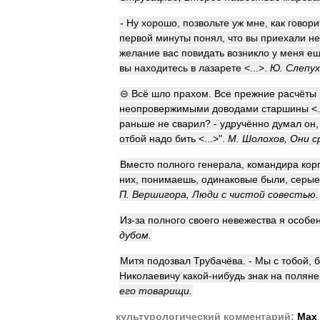
-
Ну
хорошо
,
позвольте
уж
мне
,
как
говори
первой
минуты
понял
,
что
вы
приехали
не
желание
вас
повидать
возникло
у
меня
е
вы
находитесь
в
лазарете
<...>.
Ю
.
Слепух
⊝
Всё
шло
прахом
.
Все
прежние
расчёты
неопровержимыми
доводами
старшины
<.
раньше
не
сварил
? -
удручённо
думал
он
отбой
надо
бить
<...>".
М
.
Шолохов
,
Они
с
Вместо
полного
генерала
,
командира
кор
них
,
понимаешь
,
одинаковые
были
,
серые
П
.
Вершигора
,
Люди
с
чистой
совестью
.
Из
-
за
полного
своего
невежества
я
особе
дубом
.
Митя
подозвал
Трубачёва
. -
Мы
с
тобой
,
б
Николаевичу
какой
-
нибудь
знак
на
поляне
его
товарищи
.
культурологический
комментарий:
Мах