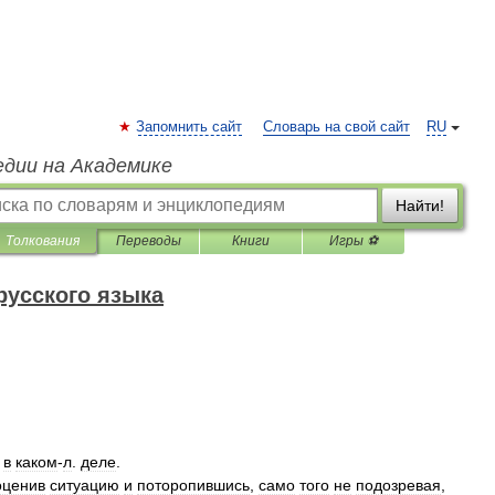
Запомнить сайт
Словарь на свой сайт
RU
едии на Академике
Найти!
Толкования
Переводы
Книги
Игры ⚽
русского языка
в
каком
-
л
.
деле
.
оценив
ситуацию
и
поторопившись
,
само
того
не
подозревая
,